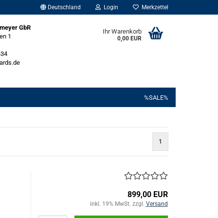
Deutschland
Login
Merkzettel
emeyer GbR
Ihr Warenkorb
en 1
0,00 EUR
434
ards.de
%SALE%
1
899,00 EUR
inkl. 19% MwSt. zzgl.
Versand