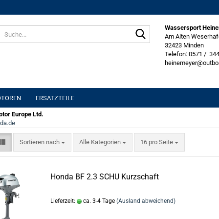
Wassersport Hein
Suche...
Am Alten Weserhaf
32423 Minden
Telefon: 0571 / 34
heinemeyer@outbo
OTOREN
ERSATZTEILE
tor Europe Ltd.
da.de
Sortieren nach
pro Seite
Sortieren nach
Alle Kategorien
16 pro Seite
Honda BF 2.3 SCHU Kurzschaft
Lieferzeit:
ca. 3-4 Tage
(Ausland abweichend)