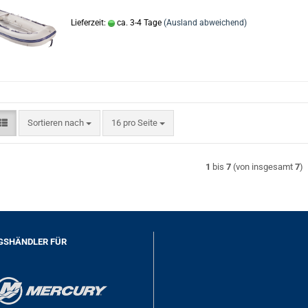
Lieferzeit:
ca. 3-4 Tage
(Ausland abweichend)
Sortieren nach
pro Seite
Sortieren nach
16 pro Seite
1
bis
7
(von insgesamt
7
)
GSHÄNDLER FÜR