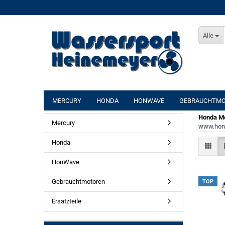
Alle
MERCURY
HONDA
HONWAVE
GEBRAUCHTM
Honda Mo
Mercury
www.hon
Honda
HonWave
Gebrauchtmotoren
TOP
Ersatzteile