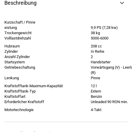
Beschreibung
Kurzschaft / Pinne
eistung
9,9 PS (7,28 kw)
Trockengewicht
38 kg
Volllastdrehzahl
5000-6000
Hubraum
208 cc
Zylinder
In Reihe
Anzahl Zylinder
2
Startsystem
Handstarter
Getriebeschaltung
Vorwärtsgang (V) - Leerl
(R)
Lenkung
Pinne
Kraftstofftank-Maximum-Kapazität
12 l
Kraftstofftank-Typ
Extern
Kraftstoffart
Benzin
Erforderlicher Kraftstoff
Unleaded 90 RON min.
Motortechnologie
4-Takt